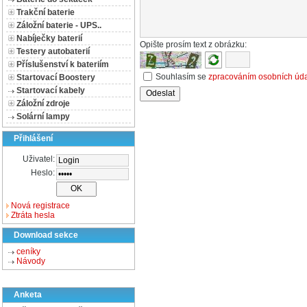
Trakční baterie
Záložní baterie - UPS..
Nabíječky baterií
Opište prosím text z obrázku:
Testery autobaterií
Příslušenství k bateriím
Souhlasím se
zpracováním osobních úd
Startovací Boostery
Startovací kabely
Záložní zdroje
Solární lampy
Přihlášení
Uživatel:
Heslo:
Nová registrace
Ztráta hesla
Download sekce
ceníky
Návody
Anketa