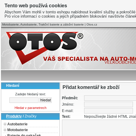
Tento web používá cookies
Abychom Vám mohli v tomto eshopu nabídnout kvalitní služby a pokročilé
Pro více informací o cookies a jejich případném blokování navštivte člán
Motobaterie, Autobaterie, Trakční baterie a záložní baterie | Otos.cz
Hledaní
Přidat komentář ke zboží
Zadejte hledaný text:
Předmět:
Jméno:
Hledat v parametrech
E-mail:
Produkty
/
Značky
Text:
Nepoužívejte žádné HTML zna
Autobaterie
Motobaterie
Baterie do sekaček