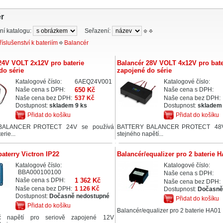
r
ní katalogu:
Seřazení:
říslušenství k bateriím
Balancér
24V VOLT 2x12V pro baterie
Balancér 28V VOLT 4x12V pro bate
do série
zapojené do série
Katalogové číslo:
6AEQ24V001
Katalogové číslo:
Naše cena s DPH:
650 Kč
Naše cena s DPH:
Naše cena bez DPH:
537 Kč
Naše cena bez DPH:
Dostupnost:
skladem 9 ks
Dostupnost:
skladem 
Přidat do košíku
Přidat do košíku
BALANCER PROTECT 24V se používá
BATTERY BALANCER PROTECT 48V 
rie...
stejného napětí...
baterry Victron IP22
Balancér/equalizer pro 2 baterie 
Katalogové číslo:
Katalogové číslo:
BBA000100100
Naše cena s DPH:
Naše cena s DPH:
1 362 Kč
Naše cena bez DPH:
Naše cena bez DPH:
1 126 Kč
Dostupnost:
Dočasně
Dostupnost:
Dočasně nedostupné
Přidat do košíku
Přidat do košíku
Balancér/equalizer pro 2 baterie HA01
ač napětí pro seriově zapojené 12V