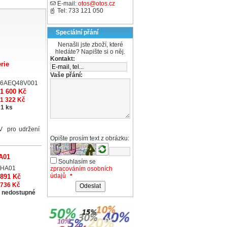
E-mail:
otos@otos.cz
Tel: 733 121 050
Speciální přání
Nenašli jste zboží, které
hledáte? Napište si o něj.
Kontakt:
rie
Vaše přání:
6AEQ48V001
1 600 Kč
1 322 Kč
1 ks
pro udržení
Opište prosím text z obrázku:
HA01
Souhlasím se
HA01
zpracováním osobních
údajů
*
891 Kč
736 Kč
 nedostupné