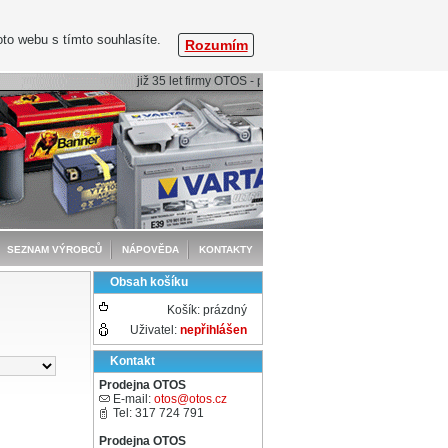
to webu s tímto souhlasíte.
Rozumím
již 35 let firmy OTOS - profesionální péče o baterie
SEZNAM VÝROBCŮ
NÁPOVĚDA
KONTAKTY
Obsah košíku
Košík:
prázdný
Uživatel:
nepřihlášen
Kontakt
Prodejna OTOS
E-mail:
otos@otos.cz
Tel: 317 724 791
Prodejna OTOS