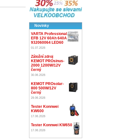
Novinky
VARTA Professional
EFB 12V 60Ah 640A
932060064 LED60
01.07.2026
Záložní zdroj
KEMOT PROsinus-
2000 1200W/12V
černý
30.06.2026
KEMOT PROsolar-
800 500W/12V
černý
29.06.2026
Tester Konnwei
KW600
17.06.2026
Tester Konnwei KW650
17.06.2026