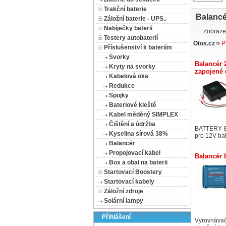
Trakční baterie
Balancé
Záložní baterie - UPS..
Nabíječky baterií
Zobraze
Testery autobaterií
Otos.cz
P
Příslušenství k bateriím
Svorky
Balancér 
Kryty na svorky
zapojené 
Kabelová oka
Redukce
Spojky
Bateriové kleště
Kabel měděný SIMPLEX
Čištění a údržba
BATTERY 
Kyselina sírová 38%
pro 12V bate
Balancér
Propojovací kabel
Balancér 
Box a obal na baterii
Startovací Boostery
Startovací kabely
Záložní zdroje
Solární lampy
Přihlášení
Vyrovnáv