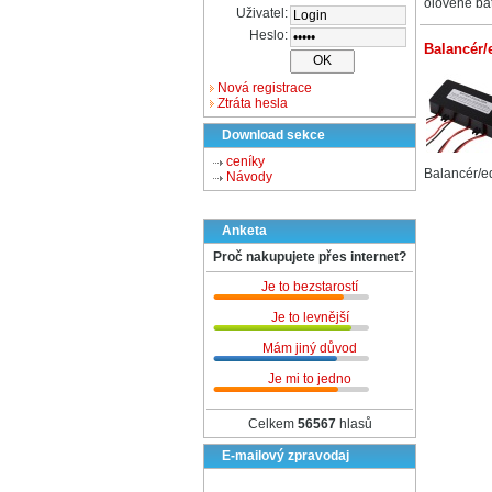
olověné ba
Uživatel:
Heslo:
Balancér/
Nová registrace
Ztráta hesla
Download sekce
ceníky
Balancér/e
Návody
Anketa
Proč nakupujete přes internet?
Je to bezstarostí
Je to levnější
Mám jiný důvod
Je mi to jedno
Celkem
56567
hlasů
E-mailový zpravodaj