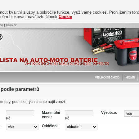
t kvalitní služby a pokročilé funkce, využíváme cookies. Prohlížením toho
adném blokování navštivte článek
Cookie
ie | Otos.cz
VELKOOBCHOD
HOME
 podle parametrů
metry, podle kterých chcete najít zboží:
Maximální
Výrobce:
cena:
Kč
Kč
:
Oddělení: