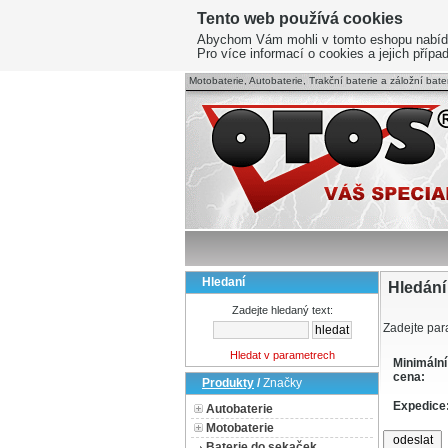
Tento web používá cookies
Abychom Vám mohli v tomto eshopu nabídnou
Pro více informací o cookies a jejich příp
Motobaterie, Autobaterie, Trakční baterie a záložní bater
Hledaní
Hledání
Zadejte hledaný text:
Zadejte para
Hledat v parametrech
Minimální
cena:
Produkty
/
Značky
Expedice
Autobaterie
Motobaterie
Baterie do sekaček