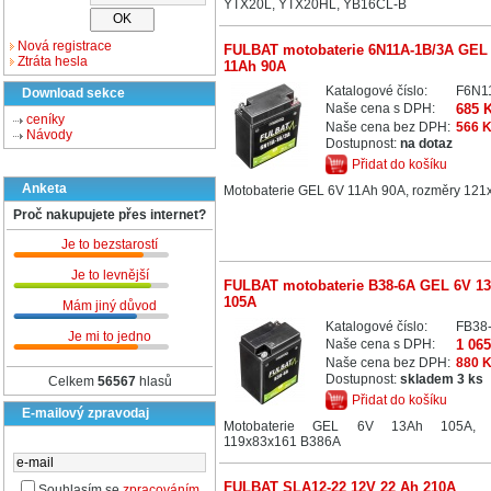
YTX20L, YTX20HL, YB16CL-B
Nová registrace
FULBAT motobaterie 6N11A-1B/3A GEL
Ztráta hesla
11Ah 90A
Katalogové číslo:
F6N1
Download sekce
Naše cena s DPH:
685 
ceníky
Naše cena bez DPH:
566 
Návody
Dostupnost:
na dotaz
Přidat do košíku
Anketa
Motobaterie GEL 6V 11Ah 90A, rozměry 12
Proč nakupujete přes internet?
Je to bezstarostí
Je to levnější
FULBAT motobaterie B38-6A GEL 6V 1
105A
Mám jiný důvod
Katalogové číslo:
FB38
Je mi to jedno
Naše cena s DPH:
1 06
Naše cena bez DPH:
880 
Dostupnost:
skladem 3 ks
Celkem
56567
hlasů
Přidat do košíku
E-mailový zpravodaj
Motobaterie GEL 6V 13Ah 105A, r
119x83x161 B386A
FULBAT SLA12-22 12V 22 Ah 210A
Souhlasím se
zpracováním