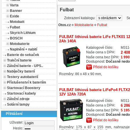
Varta
Fulbat
Banner
Exide
Zobrazení katalogu:
S
Motobatt
Otos.cz
Motobaterie
Fulbat
Fulbat
Skyrich Lithium
FULBAT lithiová baterie LiFe FLTK01 1
BOSCH
2Ah 140A
Motobaterie
Katalogové číslo:
M311
Naplnění + nabití
Naše cena s DPH:
2 40
Baterie do sekaček
Naše cena bez DPH:
1 990
Trakční baterie
Dostupnost:
Dočasně nedo
Záložní baterie - UPS..
Přidat do košíku
Nabíječky baterií
Rozměry: 86 x 48 x 90 mm,
Testery autobaterií
Příslušenství k bateriím
Startovací Boostery
FULBAT lithiová baterie LiFePo4 FLTX
Startovací kabely
12V 12Ah 720A
Záložní zdroje
Katalogové číslo:
M311
Solární lampy
Naše cena s DPH:
6 28
Naše cena bez DPH:
5 195
Přihlášení
Dostupnost:
Dočasně nedo
Přidat do košíku
Uživatel:
Rozměry: 175 x 87 x 155 mm, nahrazuje 
Heslo: