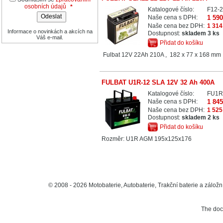
osobních údajů
*
Katalogové číslo:
F12-
Naše cena s DPH:
1 59
Naše cena bez DPH:
1 314
Informace o novinkách a akcích na
Dostupnost:
skladem 3 ks
Váš e-mail.
Přidat do košíku
Fulbat 12V 22Ah 210A , 182 x 77 x 168 mm
FULBAT U1R-12 SLA 12V 32 Ah 400A
Katalogové číslo:
FU1
Naše cena s DPH:
1 84
Naše cena bez DPH:
1 525
Dostupnost:
skladem 2 ks
Přidat do košíku
Rozměr: U1R AGM 195x125x176
© 2008 - 2026 Motobaterie, Autobaterie, Trakční baterie a záložní
The do