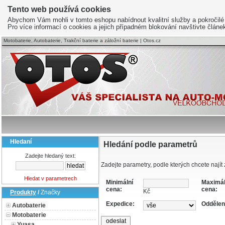
Tento web používá cookies
Abychom Vám mohli v tomto eshopu nabídnout kvalitní služby a pokročilé
Pro více informací o cookies a jejich případném blokování navštivte člán
Motobaterie, Autobaterie, Trakční baterie a záložní baterie | Otos.cz
Hledaní
Hledání podle parametrů
Zadejte hledaný text:
Zadejte parametry, podle kterých chcete najít 
Hledat v parametrech
Minimální
Maximál
cena:
cena:
Kč
Produkty
/
Značky
Expedice:
Oddělen
Autobaterie
Motobaterie
Yuasa