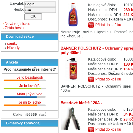
Uživatel:
Katalogové číslo:
1010
Heslo:
Naše cena s DPH:
280 
Naše cena bez DPH:
231 
Dostupnost:
skladem > 10 
Nová registrace
Přidat do košíku
Ztráta hesla
Neutralizuje rozlitou kyselinu. Pomocí b
indikátoru je...
Download sekce
ceníky
Návody
BANNER POLSCHUTZ - Ochranný sprej
póly 400ml
Katalogové číslo:
1000
Anketa
Naše cena s DPH:
199 
Naše cena bez DPH:
164 
Proč nakupujete přes internet?
Dostupnost:
Dočasně nedo
Je to bezstarostí
Přidat do košíku
Je to levnější
BANNER POLSCHUTZ - Ochranný sprej 
400ml
Mám jiný důvod
Je mi to jedno
Bateriové kleště 120A -
Katalogové číslo:
pf12
Naše cena s DPH:
34 K
Celkem
56569
hlasů
Naše cena bez DPH:
28 K
E-mailový zpravodaj
Dostupnost:
skladem > 10 
Přidat do košíku