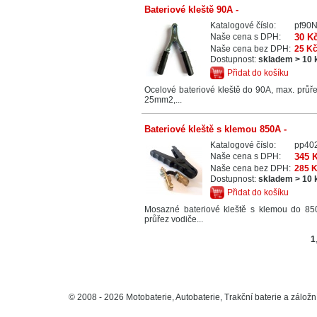
Bateriové kleště 90A -
Katalogové číslo:
pf90
Naše cena s DPH:
30 K
Naše cena bez DPH:
25 K
Dostupnost:
skladem > 10 
Přidat do košíku
Ocelové bateriové kleště do 90A, max. průř
25mm2,...
Bateriové kleště s klemou 850A -
Katalogové číslo:
pp40
Naše cena s DPH:
345 
Naše cena bez DPH:
285 
Dostupnost:
skladem > 10 
Přidat do košíku
Mosazné bateriové kleště s klemou do 85
průřez vodiče...
1
© 2008 - 2026 Motobaterie, Autobaterie, Trakční baterie a záložní