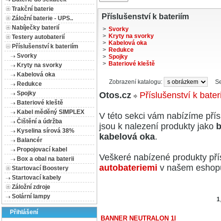
Trakční baterie
Příslušenství k bateriím
Záložní baterie - UPS..
Nabíječky baterií
>
Svorky
>
Kryty na svorky
Testery autobaterií
>
Kabelová oka
Příslušenství k bateriím
>
Redukce
Svorky
>
Spojky
>
Bateriové kleště
Kryty na svorky
Kabelová oka
Zobrazení katalogu:
S
Redukce
Spojky
Otos.cz
Příslušenství k bater
Bateriové kleště
Kabel měděný SIMPLEX
V této sekci vám nabízíme přís
Čištění a údržba
jsou k nalezení produkty jako
b
Kyselina sírová 38%
kabelová oka
.
Balancér
Propojovací kabel
Veškeré nabízené produkty přís
Box a obal na baterii
autobateriemi
v našem eshop
Startovací Boostery
Startovací kabely
Záložní zdroje
Solární lampy
1
Přihlášení
BANNER NEUTRALON 1l