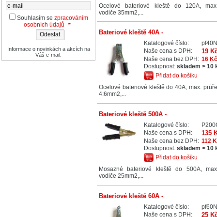
Ocelové bateriové kleště do 120A, max
vodiče 35mm2,...
Souhlasím se
zpracováním
osobních údajů
*
Bateriové kleště 40A -
Katalogové číslo:
pf40
Informace o novinkách a akcích na
Naše cena s DPH:
19 K
Váš e-mail.
Naše cena bez DPH:
16 K
Dostupnost:
skladem > 10 
Přidat do košíku
Ocelové bateriové kleště do 40A, max. průř
4:6mm2,...
Bateriové kleště 500A -
Katalogové číslo:
P200
Naše cena s DPH:
135 
Naše cena bez DPH:
112 
Dostupnost:
skladem > 10 
Přidat do košíku
Mosazné bateriové kleště do 500A, max
vodiče 25mm2,...
Bateriové kleště 60A -
Katalogové číslo:
pf60
Naše cena s DPH:
25 K