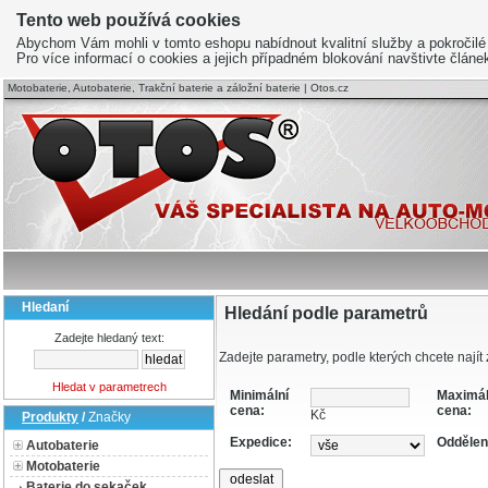
Tento web používá cookies
Abychom Vám mohli v tomto eshopu nabídnout kvalitní služby a pokročilé
Pro více informací o cookies a jejich případném blokování navštivte člán
Motobaterie, Autobaterie, Trakční baterie a záložní baterie | Otos.cz
Hledaní
Hledání podle parametrů
Zadejte hledaný text:
Zadejte parametry, podle kterých chcete najít 
Hledat v parametrech
Minimální
Maximál
cena:
cena:
Kč
Produkty
/
Značky
Expedice:
Oddělen
Autobaterie
Motobaterie
Baterie do sekaček