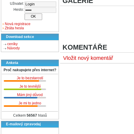
GALERIE
Uživatel:
Heslo:
Nová registrace
Ztráta hesla
Download sekce
ceníky
KOMENTÁŘE
Návody
Vložit nový komentář
Anketa
Proč nakupujete přes internet?
Je to bezstarostí
Je to levnější
Mám jiný důvod
Je mi to jedno
Celkem
56567
hlasů
E-mailový zpravodaj