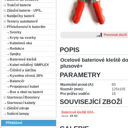
Trakční baterie
Záložní baterie - UPS..
Nabíječky baterií
Testery autobaterií
Příslušenství k bateriím
Svorky
Porovnat zboží
Kryty na svorky
Kabelová oka
POPIS
Redukce
Spojky
Ocelové bateriové kleště d
Bateriové kleště
Kabel měděný SIMPLEX
plusové+
Čištění a údržba
PARAMETRY
Kyselina sírová 38%
Balancér
Maximální proud (A):
60
Propojovací kabel
Rozměr (mm):
125x105
Box a obal na baterii
Pro průřez vodiče:
16
Startovací Boostery
SOUVISEJÍCÍ ZBOŽÍ
Startovací kabely
Záložní zdroje
Bateriové kleště 60A -
Solární lampy
cena:
25 Kč
Přihlášení