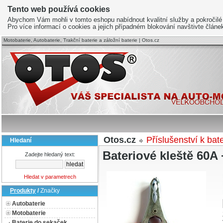
Tento web používá cookies
Abychom Vám mohli v tomto eshopu nabídnout kvalitní služby a pokročilé
Pro více informací o cookies a jejich případném blokování navštivte člán
Motobaterie, Autobaterie, Trakční baterie a záložní baterie | Otos.cz
Otos.cz
Příslušenství k bat
Hledaní
Bateriové kleště 60A 
Zadejte hledaný text:
Hledat v parametrech
Produkty
/
Značky
Autobaterie
Motobaterie
Baterie do sekaček