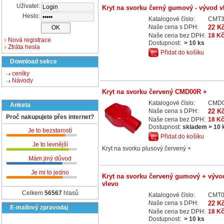
Uživatel:
Kryt na svorku černý gumový - vývod v
Heslo:
Katalogové číslo:
CMT
Naše cena s DPH:
22 K
Naše cena bez DPH:
18 K
Nová registrace
Dostupnost:
> 10 ks
Ztráta hesla
Přidat do košíku
Download sekce
ceníky
Návody
Kryt na svorku červený CMD00R +
Katalogové číslo:
CMD
Anketa
Naše cena s DPH:
22 K
Proč nakupujete přes internet?
Naše cena bez DPH:
18 K
Dostupnost:
skladem > 10 
Je to bezstarostí
Přidat do košíku
Je to levnější
Kryt na svorku plusový červený +
Mám jiný důvod
Je mi to jedno
Kryt na svorku červený gumový + vývo
vlevo
Celkem
56567
hlasů
Katalogové číslo:
CMT
Naše cena s DPH:
22 K
E-mailový zpravodaj
Naše cena bez DPH:
18 K
Dostupnost:
> 10 ks