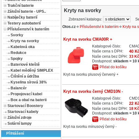
Trakční baterie
Kryty na svorky
Záložní baterie - UPS..
Nabíječky baterií
Zobrazení katalogu:
S
Testery autobaterií
Otos.cz
Příslušenství k bateriím
Kryty na 
Příslušenství k bateriím
Svorky
Kryt na svorku CMA00R +
Kryty na svorky
Katalogové číslo:
CMA
Kabelová oka
Naše cena s DPH:
40 K
Redukce
Naše cena bez DPH:
33 K
Spojky
Dostupnost:
skladem > 10 
Bateriové kleště
Přidat do košíku
Kabel měděný SIMPLEX
Kryt na svorku plusový červený +
Čištění a údržba
Kyselina sírová 38%
Balancér
Kryt na svorku černý CMD10N -
Propojovací kabel
Katalogové číslo:
CMD
Box a obal na baterii
Naše cena s DPH:
22 K
Startovací Boostery
Naše cena bez DPH:
18 K
Startovací kabely
Dostupnost:
skladem > 10 
Záložní zdroje
Přidat do košíku
Solární lampy
Kryt na svorku mínusový černý -
Přihlášení