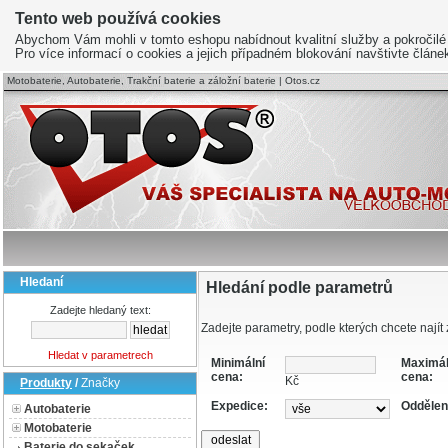
Tento web používá cookies
Abychom Vám mohli v tomto eshopu nabídnout kvalitní služby a pokročilé
Pro více informací o cookies a jejich případném blokování navštivte člán
Motobaterie, Autobaterie, Trakční baterie a záložní baterie | Otos.cz
Hledaní
Hledání podle parametrů
Zadejte hledaný text:
Zadejte parametry, podle kterých chcete najít 
Hledat v parametrech
Minimální
Maximál
cena:
cena:
Kč
Produkty
/
Značky
Expedice:
Oddělen
Autobaterie
Motobaterie
Baterie do sekaček