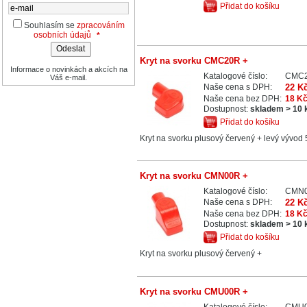
Přidat do košíku
Souhlasím se
zpracováním
osobních údajů
*
Kryt na svorku CMC20R +
Informace o novinkách a akcích na
Katalogové číslo:
CMC
Váš e-mail.
Naše cena s DPH:
22 K
Naše cena bez DPH:
18 K
Dostupnost:
skladem > 10 
Přidat do košíku
Kryt na svorku plusový červený + levý vývo
Kryt na svorku CMN00R +
Katalogové číslo:
CMN
Naše cena s DPH:
22 K
Naše cena bez DPH:
18 K
Dostupnost:
skladem > 10 
Přidat do košíku
Kryt na svorku plusový červený +
Kryt na svorku CMU00R +
Katalogové číslo:
CMU