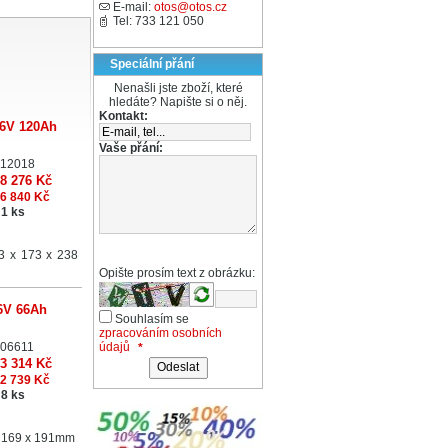
E-mail:
otos@otos.cz
Tel: 733 121 050
Speciální přání
Nenašli jste zboží, které
hledáte? Napište si o něj.
Kontakt:
 6V 120Ah
Vaše přání:
12018
8 276 Kč
6 840 Kč
1 ks
3 x 173 x 238
Opište prosím text z obrázku:
 6V 66Ah
Souhlasím se
zpracováním osobních
údajů
06611
*
3 314 Kč
2 739 Kč
8 ks
x 169 x 191mm