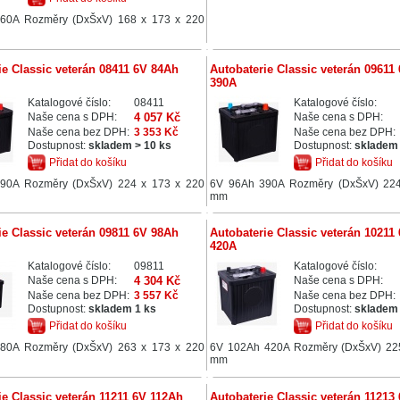
60A Rozměry (DxŠxV) 168 x 173 x 220
ie Classic veterán 08411 6V 84Ah
Autobaterie Classic veterán 09611
390A
Katalogové číslo:
08411
Katalogové číslo:
Naše cena s DPH:
4 057 Kč
Naše cena s DPH:
Naše cena bez DPH:
3 353 Kč
Naše cena bez DPH:
Dostupnost:
skladem > 10 ks
Dostupnost:
skladem 
Přidat do košíku
Přidat do košíku
90A Rozměry (DxŠxV) 224 x 173 x 220
6V 96Ah 390A Rozměry (DxŠxV) 224
mm
ie Classic veterán 09811 6V 98Ah
Autobaterie Classic veterán 10211
420A
Katalogové číslo:
09811
Katalogové číslo:
Naše cena s DPH:
4 304 Kč
Naše cena s DPH:
Naše cena bez DPH:
3 557 Kč
Naše cena bez DPH:
Dostupnost:
skladem 1 ks
Dostupnost:
skladem 
Přidat do košíku
Přidat do košíku
80A Rozměry (DxŠxV) 263 x 173 x 220
6V 102Ah 420A Rozměry (DxŠxV) 22
mm
ie Classic veterán 11211 6V 112Ah
Autobaterie Classic veterán 11213