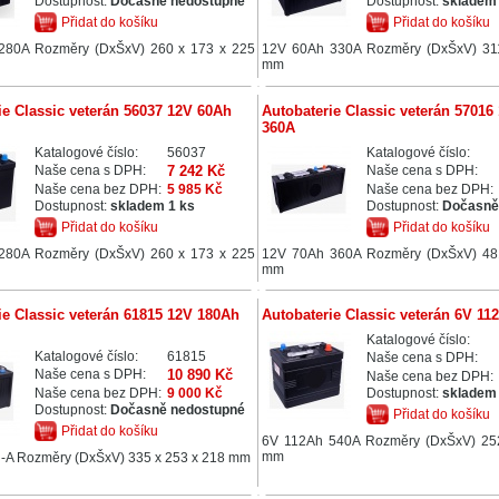
Dostupnost:
Dočasně nedostupné
Dostupnost:
skladem 
Přidat do košíku
Přidat do košíku
280A Rozměry (DxŠxV) 260 x 173 x 225
12V 60Ah 330A Rozměry (DxŠxV) 31
mm
ie Classic veterán 56037 12V 60Ah
Autobaterie Classic veterán 57016
360A
Katalogové číslo:
56037
Katalogové číslo:
Naše cena s DPH:
7 242 Kč
Naše cena s DPH:
Naše cena bez DPH:
5 985 Kč
Naše cena bez DPH:
Dostupnost:
skladem 1 ks
Dostupnost:
Dočasně
Přidat do košíku
Přidat do košíku
280A Rozměry (DxŠxV) 260 x 173 x 225
12V 70Ah 360A Rozměry (DxŠxV) 48
mm
ie Classic veterán 61815 12V 180Ah
Autobaterie Classic veterán 6V 11
Katalogové číslo:
Katalogové číslo:
61815
Naše cena s DPH:
Naše cena s DPH:
10 890 Kč
Naše cena bez DPH:
Naše cena bez DPH:
9 000 Kč
Dostupnost:
skladem 
Dostupnost:
Dočasně nedostupné
Přidat do košíku
Přidat do košíku
6V 112Ah 540A Rozměry (DxŠxV) 25
mm
-A Rozměry (DxŠxV) 335 x 253 x 218 mm