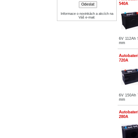
540A
Informace o novinkách a akcích na
Váš e-mail.
6V 112Ah 
mm
Autobater
720A
6V 150Ah 
mm
Autobater
280A