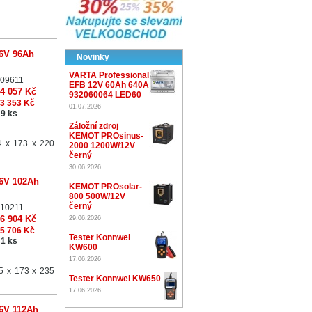
 6V 96Ah
Novinky
VARTA Professional
09611
EFB 12V 60Ah 640A
4 057 Kč
932060064 LED60
3 353 Kč
01.07.2026
9 ks
Záložní zdroj
KEMOT PROsinus-
 x 173 x 220
2000 1200W/12V
černý
30.06.2026
 6V 102Ah
KEMOT PROsolar-
800 500W/12V
černý
10211
6 904 Kč
29.06.2026
5 706 Kč
Tester Konnwei
1 ks
KW600
17.06.2026
5 x 173 x 235
Tester Konnwei KW650
17.06.2026
 6V 112Ah