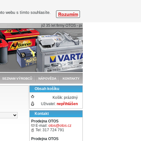
to webu s tímto souhlasíte.
Rozumím
již 35 let firmy OTOS - profesionální péče o baterie
SEZNAM VÝROBCŮ
NÁPOVĚDA
KONTAKTY
Obsah košíku
Košík:
prázdný
Uživatel:
nepřihlášen
Kontakt
Prodejna OTOS
E-mail:
otos@otos.cz
Tel: 317 724 791
Prodejna OTOS