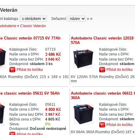
 Veterán
ní katalogu:
Seřazení:
utobaterie
Classic Veterán
ie Classic veterán 07715 6V 77Ah
Autobaterie Classic veterán 12018
570A
Katalogové číslo:
07715
Katalogové číslo:
Naše cena s DPH:
3 686 Kč
Naše cena s DPH:
Naše cena bez DPH:
3 046 Kč
Naše cena bez DPH:
Dostupnost:
skladem 3 ks
Dostupnost:
skladem 
Přidat do košíku
Přidat do košíku
60A Rozměry (DxŠxV) 215 x 169 x 191
6V 120Ah 570A Rozměry (DxŠxV) 26
mm
ie classic veterán 05611 6V 56Ah
Autobaterie classic veterán 06611
360A
Katalogové číslo:
05611
Katalogové číslo:
Naše cena s DPH:
4 800 Kč
Naše cena s DPH:
Naše cena bez DPH:
3 967 Kč
Naše cena bez DPH:
Dostupnost:
skladem 
Běžná cena s DPH:
4 805 Kč
Sleva:
0%
Přidat do košíku
Dostupnost:
Dočasně nedostupné
6V 66Ah 360A Rozměry (DxŠxV) 187 
Přidat do košíku