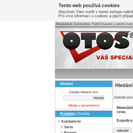
Tento web používá cookies
Abychom Vám mohli v tomto eshopu nabídnou
Pro více informací o cookies a jejich příp
Motobaterie, Autobaterie, Trakční baterie a záložní bater
Hledaní
Hledání
Zadejte hledaný text:
Zadejte para
Hledat v parametrech
Minimální
cena:
Produkty
/
Značky
Expedice
Autobaterie
Varta
Banner