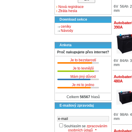
6V 56Ah 2
Nová registrace
mm
Ztráta hesla
Download sekce
Autobater
ceníky
390A
Návody
Anketa
Proč nakupujete přes internet?
Je to bezstarostí
6V 84Ah 3
mm
Je to levnější
Mám jiný důvod
Autobater
480A
Je mi to jedno
Celkem
56567
hlasů
E-mailový zpravodaj
6V 98Ah 4
mm
Souhlasím se
zpracováním
osobních údajů
*
Autobater