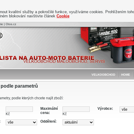
t kvalitní služby a pokročilé funkce, využíváme cookies. Prohlížením toho
adném blokování navštivte článek
Cookie
ie | Otos.cz
VELKOOBCHOD
HOME
 podle parametrů
metry, podle kterých chcete najít zboží:
Maximální
Výrobce:
cena:
Kč
Kč
:
Oddělení: