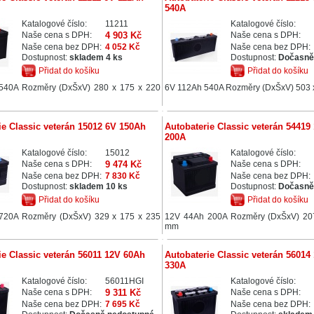
540A
Katalogové číslo:
11211
Katalogové číslo:
Naše cena s DPH:
4 903 Kč
Naše cena s DPH:
Naše cena bez DPH:
4 052 Kč
Naše cena bez DPH:
Dostupnost:
skladem 4 ks
Dostupnost:
Dočasně
Přidat do košíku
Přidat do košíku
540A Rozměry (DxŠxV) 280 x 175 x 220
6V 112Ah 540A Rozměry (DxŠxV) 503 
ie Classic veterán 15012 6V 150Ah
Autobaterie Classic veterán 54419
200A
Katalogové číslo:
15012
Katalogové číslo:
Naše cena s DPH:
9 474 Kč
Naše cena s DPH:
Naše cena bez DPH:
7 830 Kč
Naše cena bez DPH:
Dostupnost:
skladem 10 ks
Dostupnost:
Dočasně
Přidat do košíku
Přidat do košíku
720A Rozměry (DxŠxV) 329 x 175 x 235
12V 44Ah 200A Rozměry (DxŠxV) 20
mm
ie Classic veterán 56011 12V 60Ah
Autobaterie Classic veterán 56014
330A
Katalogové číslo:
56011HGI
Katalogové číslo:
Naše cena s DPH:
9 311 Kč
Naše cena s DPH:
Naše cena bez DPH:
7 695 Kč
Naše cena bez DPH: