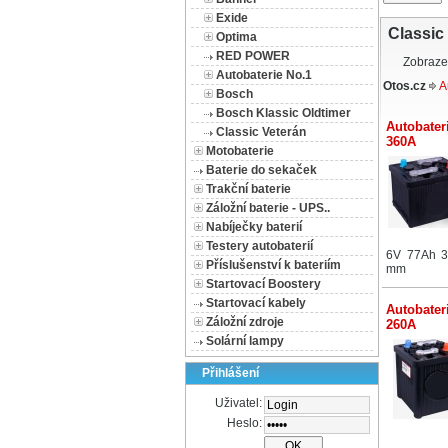
Exide
Classic
Optima
RED POWER
Zobraze
Autobaterie No.1
Otos.cz
A
Bosch
Bosch Klassic Oldtimer
Autobater
Classic Veterán
360A
Motobaterie
Baterie do sekaček
Trakční baterie
Záložní baterie - UPS..
Nabíječky baterií
Testery autobaterií
6V 77Ah 3
Příslušenství k bateriím
mm
Startovací Boostery
Startovací kabely
Autobater
Záložní zdroje
260A
Solární lampy
Přihlášení
Uživatel:
Heslo: