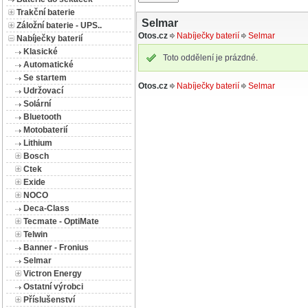
Trakční baterie
Selmar
Záložní baterie - UPS..
Otos.cz
Nabíječky baterií
Selmar
Nabíječky baterií
Klasické
Toto oddělení je prázdné.
Automatické
Se startem
Otos.cz
Nabíječky baterií
Selmar
Udržovací
Solární
Bluetooth
Motobaterií
Lithium
Bosch
Ctek
Exide
NOCO
Deca-Class
Tecmate - OptiMate
Telwin
Banner - Fronius
Selmar
Victron Energy
Ostatní výrobci
Příslušenství