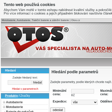
Tento web používá cookies
Abychom Vám mohli v tomto eshopu nabídnout kvalitní služby a pokročilé
Pro více informací o cookies a jejich případném blokování navštivte člán
Motobaterie, Autobaterie, Trakční baterie a záložní baterie | Otos.cz
Hledaní
Hledání podle parametrů
Zadejte hledaný text:
Zadejte parametry, podle kterých chcete najít 
Hledat v parametrech
Minimální
Maximál
cena:
cena:
Kč
Produkty
/
Značky
Expedice:
Oddělen
Autobaterie
Motobaterie
Baterie do sekaček