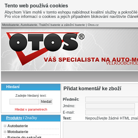
Tento web používá cookies
Abychom Vám mohli v tomto eshopu nabídnout kvalitní služby a pokročilé
Pro více informací o cookies a jejich případném blokování navštivte člán
Motobaterie, Autobaterie, Trakční baterie a záložní baterie | Otos.cz
Hledaní
Přidat komentář ke zboží
Zadejte hledaný text:
Předmět:
Jméno:
Hledat v parametrech
E-mail:
Produkty
/
Značky
Text:
Nepoužívejte žádné HTML zna
Autobaterie
Motobaterie
Baterie do sekaček