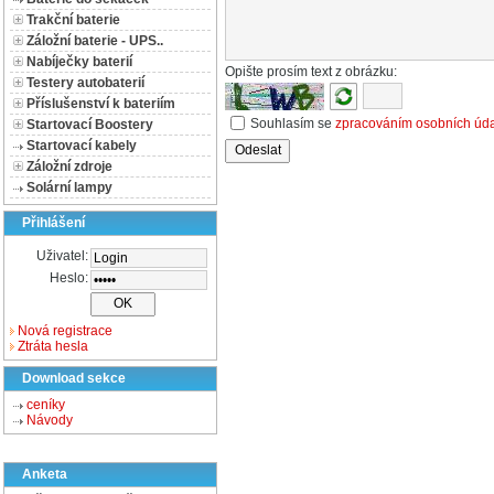
Trakční baterie
Záložní baterie - UPS..
Nabíječky baterií
Opište prosím text z obrázku:
Testery autobaterií
Příslušenství k bateriím
Souhlasím se
zpracováním osobních úd
Startovací Boostery
Startovací kabely
Záložní zdroje
Solární lampy
Přihlášení
Uživatel:
Heslo:
Nová registrace
Ztráta hesla
Download sekce
ceníky
Návody
Anketa