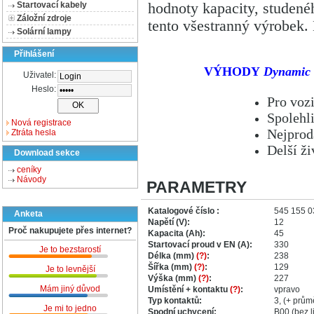
hodnoty kapacity, studené
Startovací kabely
Záložní zdroje
tento všestranný výrobek.
Solární lampy
Přihlášení
VÝHODY
Dynamic
Uživatel:
Heslo:
Pro vozi
Spolehl
Nová registrace
Nejprod
Ztráta hesla
Delší ž
Download sekce
ceníky
Návody
PARAMETRY
Katalogové číslo :
545 155 0
Anketa
Napětí (V):
12
Proč nakupujete přes internet?
Kapacita (Ah):
45
Startovací proud v EN (A):
330
Je to bezstarostí
Délka (mm)
(?)
:
238
Šířka (mm)
(?)
:
129
Je to levnější
Výška (mm)
(?)
:
227
Mám jiný důvod
Umístění + kontaktu
(?)
:
vpravo
Typ kontaktů:
3, (+ prů
Je mi to jedno
Spodní uchycení:
B00 (bez li