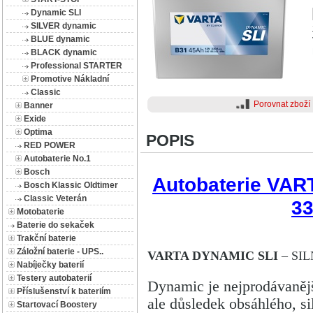
Dynamic SLI
SILVER dynamic
BLUE dynamic
BLACK dynamic
Professional STARTER
Promotive Nákladní
Classic
Porovnat zboží
Banner
Exide
Optima
POPIS
RED POWER
Autobaterie No.1
Bosch
Autobaterie VAR
Bosch Klassic Oldtimer
Classic Veterán
3
Motobaterie
Baterie do sekaček
Trakční baterie
Záložní baterie - UPS..
VARTA DYNAMIC SLI
–
SI
Nabíječky baterií
Testery autobaterií
Dynamic je nejprodávanějš
Příslušenství k bateriím
ale důsledek obsáhlého, s
Startovací Boostery