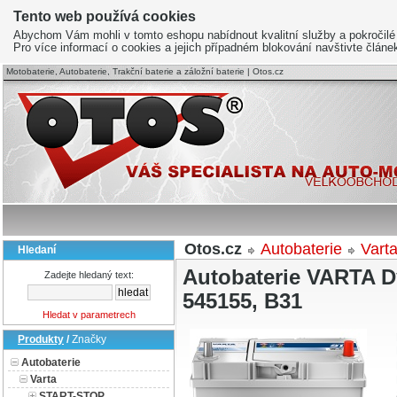
Tento web používá cookies
Abychom Vám mohli v tomto eshopu nabídnout kvalitní služby a pokročilé
Pro více informací o cookies a jejich případném blokování navštivte člán
Motobaterie, Autobaterie, Trakční baterie a záložní baterie | Otos.cz
Otos.cz
Autobaterie
Vart
Hledaní
Autobaterie VARTA D
Zadejte hledaný text:
545155, B31
Hledat v parametrech
Produkty
/
Značky
Autobaterie
Varta
START-STOP