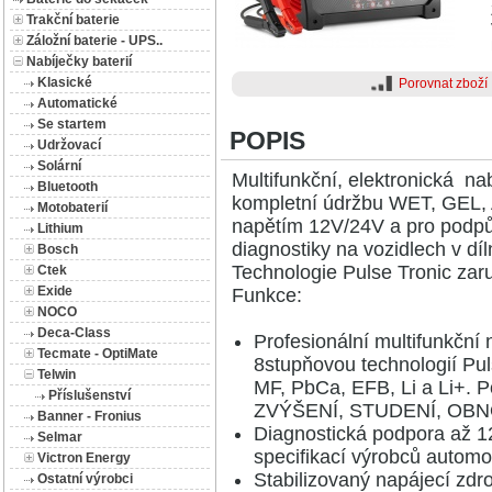
Trakční baterie
Záložní baterie - UPS..
Nabíječky baterií
Klasické
Porovnat zboží
Automatické
Se startem
POPIS
Udržovací
Solární
Multifunkční, elektronická na
Bluetooth
kompletní údržbu WET, GEL, 
Motobaterií
napětím 12V/24V a pro podpůr
Lithium
diagnostiky na vozidlech v dí
Bosch
Technologie Pulse Tronic zaruč
Ctek
Exide
Funkce:
NOCO
Deca-Class
Profesionální multifunkční
Tecmate - OptiMate
8stupňovou technologií Pu
Telwin
MF, PbCa, EFB, Li a Li+. P
Příslušenství
ZVÝŠENÍ, STUDENÍ, OBN
Banner - Fronius
Diagnostická podpora až 1
Selmar
specifikací výrobců automo
Victron Energy
Stabilizovaný napájecí zdro
Ostatní výrobci