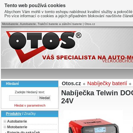
Tento web používá cookies
Abychom Vám mohli v tomto eshopu nabídnout kvalitní služby a pokročilé
Pro více informací o cookies a jejich případném blokování navštivte člán
Motobaterie, Autobaterie, Trakční baterie a záložní baterie | Otos.cz
Otos.cz
Nabíječky baterií
Hledaní
Nabíječka Telwin D
Zadejte hledaný text:
24V
Hledat v parametrech
Produkty
/
Značky
Autobaterie
Motobaterie
Baterie do sekaček