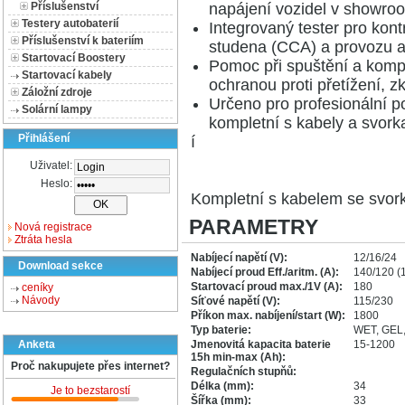
napájení vozidel v showro
Příslušenství
Testery autobaterií
Integrovaný tester pro kon
Příslušenství k bateriím
studena (CCA) a provozu al
Startovací Boostery
Pomoc při spuštění a komp
Startovací kabely
ochranou proti přetížení, z
Záložní zdroje
Určeno pro profesionální p
Solární lampy
kompletní s kabely a svork
Přihlášení
í
Uživatel:
Heslo:
Kompletní s kabelem se svor
PARAMETRY
Nová registrace
Ztráta hesla
Nabíjecí napětí (V):
12/16/24
Download sekce
Nabíjecí proud Eff./aritm. (A):
140/120 (1
Startovací proud max./1V (A):
180
ceníky
Návody
Síťové napětí (V):
115/230
Příkon max. nabíjení/start (W):
1800
Typ baterie:
WET, GEL,
Jmenovitá kapacita baterie
15-1200
Anketa
15h min-max (Ah):
Proč nakupujete přes internet?
Regulačních stupňů:
Délka (mm):
34
Je to bezstarostí
Šířka (mm):
33