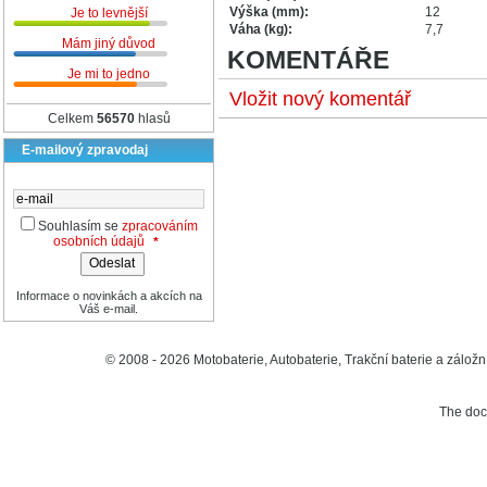
Výška (mm):
12
Je to levnější
Váha (kg):
7,7
Mám jiný důvod
KOMENTÁŘE
Je mi to jedno
Vložit nový komentář
Celkem
56570
hlasů
E-mailový zpravodaj
Souhlasím se
zpracováním
osobních údajů
*
Informace o novinkách a akcích na
Váš e-mail.
© 2008 - 2026 Motobaterie, Autobaterie, Trakční baterie a záložní
The do