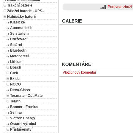
Trakční baterie
Porovnat zboží
Záložní baterie - UPS..
Nabíječky baterií
GALERIE
Klasické
Automatické
Se startem
Udržovací
Solární
Bluetooth
Motobaterií
Lithium
KOMENTÁŘE
Bosch
Vložit nový komentář
Ctek
Exide
NOCO
Deca-Class
Tecmate - OptiMate
Telwin
Banner - Fronius
Selmar
Victron Energy
Ostatní výrobci
Příslušenství