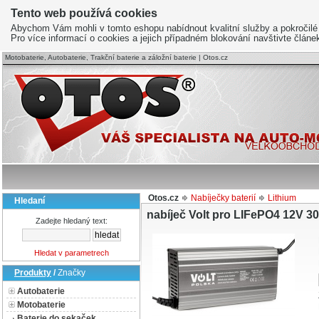
Tento web používá cookies
Abychom Vám mohli v tomto eshopu nabídnout kvalitní služby a pokročilé
Pro více informací o cookies a jejich případném blokování navštivte člán
Motobaterie, Autobaterie, Trakční baterie a záložní baterie | Otos.cz
Otos.cz
Nabíječky baterií
Lithium
Hledaní
nabíječ Volt pro LIFePO4 12V 3
Zadejte hledaný text:
Hledat v parametrech
Produkty
/
Značky
Autobaterie
Motobaterie
Baterie do sekaček