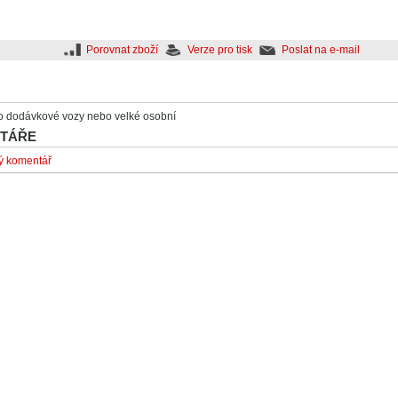
Porovnat zboží
Verze pro tisk
Poslat na e-mail
o dodávkové vozy nebo velké osobní
TÁŘE
vý komentář