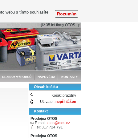
to webu s tímto souhlasíte.
Rozumím
již 35 let firmy OTOS - profesionální péče o baterie
SEZNAM VÝROBCŮ
NÁPOVĚDA
KONTAKTY
Obsah košíku
Košík:
prázdný
Uživatel:
nepřihlášen
Kontakt
Prodejna OTOS
E-mail:
otos@otos.cz
Tel: 317 724 791
Prodejna OTOS