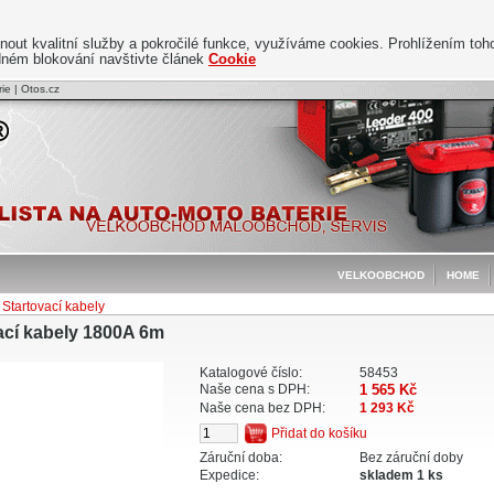
t kvalitní služby a pokročilé funkce, využíváme cookies. Prohlížením toho
adném blokování navštivte článek
Cookie
ie | Otos.cz
VELKOOBCHOD
HOME
Startovací kabely
ací kabely 1800A 6m
Katalogové číslo:
58453
Naše cena s DPH:
1 565 Kč
Naše cena bez DPH:
1 293 Kč
Záruční doba:
Bez záruční doby
Expedice:
skladem 1 ks