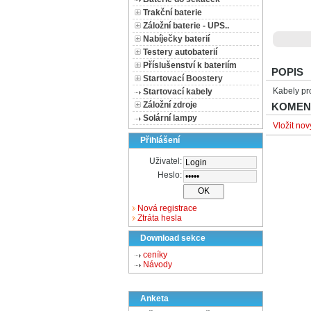
Trakční baterie
Záložní baterie - UPS..
Nabíječky baterií
Testery autobaterií
Příslušenství k bateriím
POPIS
Startovací Boostery
Kabely pr
Startovací kabely
Záložní zdroje
KOMEN
Solární lampy
Vložit no
Přihlášení
Uživatel:
Heslo:
Nová registrace
Ztráta hesla
Download sekce
ceníky
Návody
Anketa