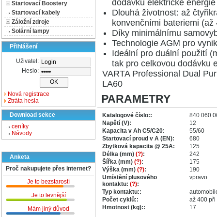
dodávku elektrické energi
Startovací Boostery
Dlouhá životnost: až čtyřik
Startovací kabely
konvenčními bateriemi (až 
Záložní zdroje
Solární lampy
Díky minimálnímu samovybíj
Technologie AGM pro vynika
Přihlášení
Ideální pro duální použití 
Uživatel:
tak pro celkovou dodávku 
Heslo:
VARTA Professional Dual Pu
LA60
Nová registrace
PARAMETRY
Ztráta hesla
Download sekce
Katalogové číslo::
840 060 0
Napětí (V):
12
ceníky
Kapacita v Ah C5/C20:
55/60
Návody
Startovací proud v A (EN):
680
Zbytková kapacita @ 25A:
125
Délka (mm)
(?)
:
242
Anketa
Šířka (mm)
(?)
:
175
Proč nakupujete přes internet?
Výška (mm)
(?)
:
190
Umístění plusového
vpravo
Je to bezstarostí
kontaktu:
(?)
:
Typ kontaktu::
automobil
Je to levnější
Počet cyklů::
až 400 při
Hmotnost (kg)::
17
Mám jiný důvod