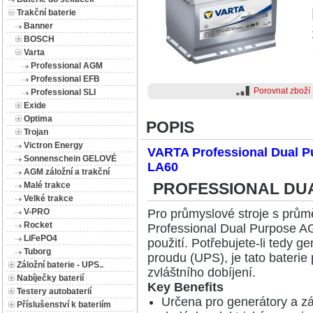
Trakční baterie
Banner
BOSCH
Varta
Professional AGM
Professional EFB
Porovnat zboží
Professional SLI
(STARTER)
Exide
Optima
POPIS
Trojan
Victron Energy
VARTA Professional Dual P
Sonnenschein GELOVÉ
LA60
AGM záložní a trakční
PROFESSIONAL DUA
Malé trakce
Velké trakce
Pro průmyslové stroje s průmě
V-PRO
Rocket
Professional Dual Purpose AGM
LiFePO4
použití. Potřebujete-li tedy g
Tuborg
proudu (UPS), je tato baterie
Záložní baterie - UPS..
zvláštního dobíjení.
Nabíječky baterií
Key Benefits
Testery autobaterií
Určena pro generátory a z
Příslušenství k bateriím