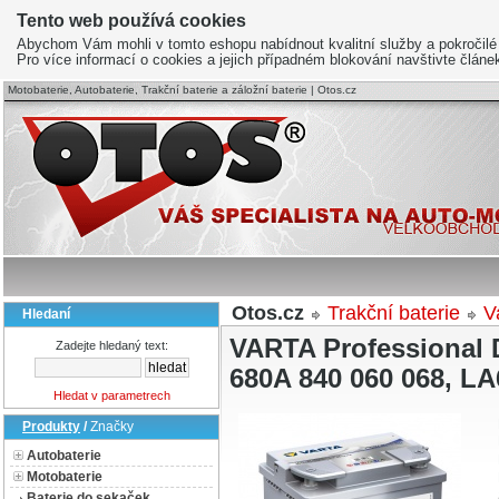
Tento web používá cookies
Abychom Vám mohli v tomto eshopu nabídnout kvalitní služby a pokročilé
Pro více informací o cookies a jejich případném blokování navštivte člán
Motobaterie, Autobaterie, Trakční baterie a záložní baterie | Otos.cz
Otos.cz
Trakční baterie
V
Hledaní
VARTA Professional
Zadejte hledaný text:
680A 840 060 068, LA
Hledat v parametrech
Produkty
/
Značky
Autobaterie
Motobaterie
Baterie do sekaček