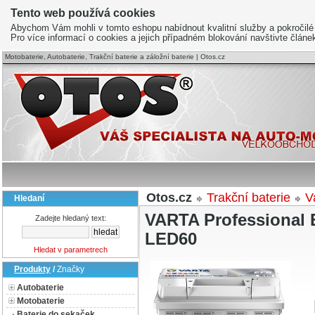
Tento web používá cookies
Abychom Vám mohli v tomto eshopu nabídnout kvalitní služby a pokročilé
Pro více informací o cookies a jejich případném blokování navštivte člán
Motobaterie, Autobaterie, Trakční baterie a záložní baterie | Otos.cz
Otos.cz
Trakční baterie
V
Hledaní
VARTA Professional 
Zadejte hledaný text:
LED60
Hledat v parametrech
Produkty
/
Značky
Autobaterie
Motobaterie
Baterie do sekaček