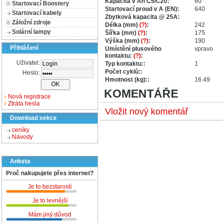
Kapacita v Ah C5/C20:
60
Startovací Boostery
Startovací proud v A (EN):
640
Startovací kabely
Zbytková kapacita @ 25A:
Záložní zdroje
Délka (mm)
(?)
:
242
Solární lampy
Šířka (mm)
(?)
:
175
Výška (mm)
(?)
:
190
Přihlášení
Umístění plusového
vpravo
kontaktu:
(?)
:
Uživatel:
Typ kontaktu::
1
Počet cyklů::
Heslo:
Hmotnost (kg)::
16.49
KOMENTÁŘE
Nová registrace
Ztráta hesla
Vložit nový komentář
Download sekce
ceníky
Návody
Anketa
Proč nakupujete přes internet?
Je to bezstarostí
Je to levnější
Mám jiný důvod