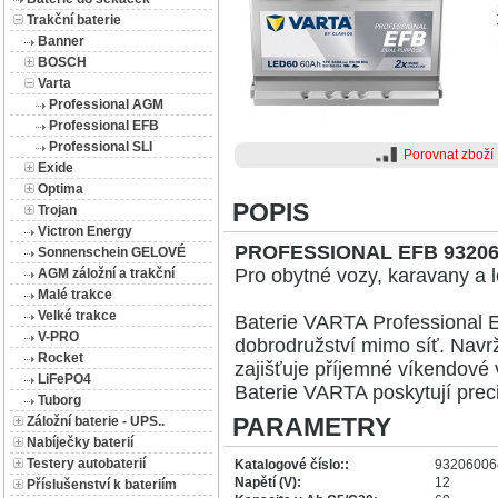
Trakční baterie
Banner
BOSCH
Varta
Professional AGM
Professional EFB
Professional SLI
Porovnat zboží
(STARTER)
Exide
Optima
POPIS
Trojan
Victron Energy
PROFESSIONAL EFB 93206
Sonnenschein GELOVÉ
Pro obytné vozy, karavany a l
AGM záložní a trakční
Malé trakce
Velké trakce
Baterie VARTA Professional E
V-PRO
dobrodružství mimo síť. Navrž
Rocket
zajišťuje příjemné víkendové 
LiFePO4
Baterie VARTA poskytují preciz
Tuborg
PARAMETRY
Záložní baterie - UPS..
Nabíječky baterií
Testery autobaterií
Katalogové číslo::
93206006
Napětí (V):
12
Příslušenství k bateriím