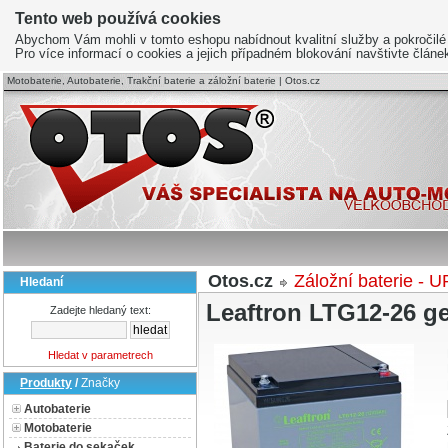
Tento web používá cookies
Abychom Vám mohli v tomto eshopu nabídnout kvalitní služby a pokročilé
Pro více informací o cookies a jejich případném blokování navštivte člán
Motobaterie, Autobaterie, Trakční baterie a záložní baterie | Otos.cz
Otos.cz
Záložní baterie - U
Hledaní
Leaftron LTG12-26 g
Zadejte hledaný text:
Hledat v parametrech
Produkty
/
Značky
Autobaterie
Motobaterie
Baterie do sekaček