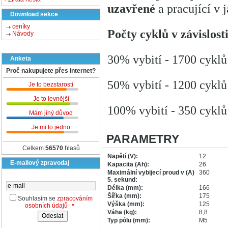
uzavřené
a pracující v 
Download sekce
ceníky
Počty cyklů v závislost
Návody
30% vybití - 1700 cyklů
Anketa
Proč nakupujete přes internet?
50% vybití - 1200 cyklů
Je to bezstarostí
Je to levnější
100% vybití - 350 cyklů
Mám jiný důvod
Je mi to jedno
PARAMETRY
Celkem
56570
hlasů
Napětí (V):
12
E-mailový zpravodaj
Kapacita (Ah):
26
Maximální vybijecí proud v (A)
360
5. sekund:
Délka (mm):
166
Šířka (mm):
175
Souhlasím se
zpracováním
Výška (mm):
125
osobních údajů
*
Váha (kg):
8,8
Typ pólu (mm):
M5