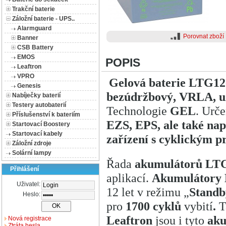
Trakční baterie
Záložní baterie - UPS..
Alarmguard
Porovnat zboží
Banner
CSB Battery
EMOS
POPIS
Leaftron
VPRO
Gelová baterie LTG12
Genesis
bezúdržbový, VRLA, u
Nabíječky baterií
Testery autobaterií
Technologie
GEL
. Urč
Příslušenství k bateriím
EZS, EPS, ale také nap
Startovací Boostery
Startovací kabely
zařízení s cyklickým 
Záložní zdroje
Solární lampy
Řada
akumulátorů LT
Přihlášení
aplikací.
Akumulátory
Uživatel:
12 let v režimu „
Standb
Heslo:
pro
1700 cyklů
vybití
.
T
Leaftron
jsou i tyto
aku
Nová registrace
Ztráta hesla